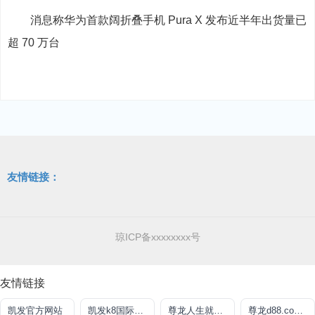
消息称华为首款阔折叠手机 Pura X 发布近半年出货量已
超 70 万台
友情链接：
琼ICP备xxxxxxxx号
友情链接
凯发官方网站
凯发k8国际官网来就送38
尊龙人生就是博用现金玩一下
尊龙d88.com开户官网